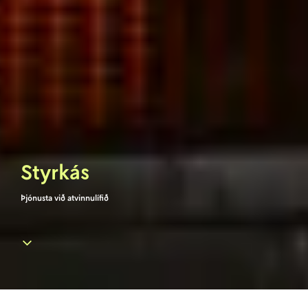
Styrkás
Þjónusta við atvinnulífið