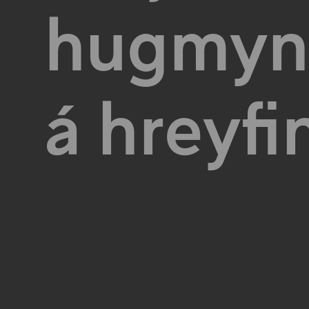
hugmynd
á hreyfi