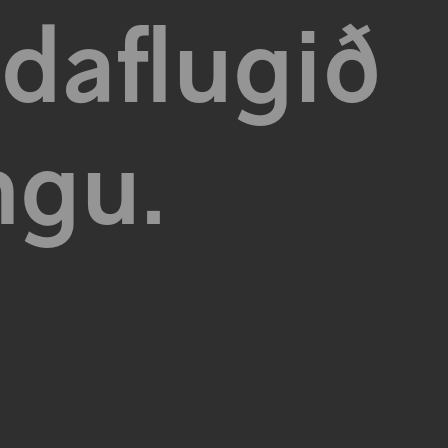
aflugið
ngu.